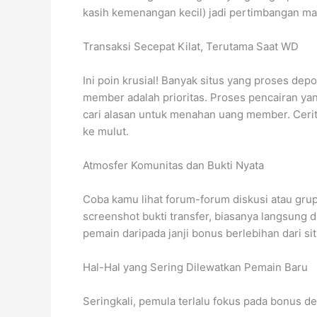
kasih kemenangan kecil) jadi pertimbangan ma
Transaksi Secepat Kilat, Terutama Saat WD
Ini poin krusial! Banyak situs yang proses dep
member adalah prioritas. Proses pencairan yan
cari alasan untuk menahan uang member. Cerita
ke mulut.
Atmosfer Komunitas dan Bukti Nyata
Coba kamu lihat forum-forum diskusi atau gru
screenshot bukti transfer, biasanya langsung d
pemain daripada janji bonus berlebihan dari sit
Hal-Hal yang Sering Dilewatkan Pemain Baru
Seringkali, pemula terlalu fokus pada bonus d