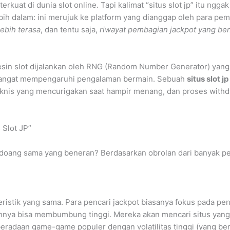
erkuat di dunia slot online. Tapi kalimat “situs slot jp” itu ng
ih dalam: ini merujuk ke platform yang dianggap oleh para pem
ebih terasa
, dan tentu saja,
riwayat pembagian jackpot yang ben
in slot dijalankan oleh RNG (Random Number Generator) yang
s sangat mempengaruhi pengalaman bermain. Sebuah
situs slot jp
teknis yang mencurigakan saat hampir menang, dan proses with
 Slot JP”
oang sama yang beneran? Berdasarkan obrolan dari banyak pema
ristik yang sama. Para pencari jackpot biasanya fokus pada pe
hnya bisa membumbung tinggi. Mereka akan mencari situs yang
eradaan game-game populer dengan volatilitas tinggi (yang ber