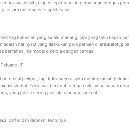
kin terasa adalah, di jam sepi mungkin persaingan dengan pemain
ng secara matematis tetaplah sama.
 menang bukanlah yang selalu menang, tapi yang tahu kapan har
n adalah hal nyata yang dilakukan para pemain di
situs slot jp
pi
a bertahan jika modal dikelola dengan cerdas.
 Peluang JP
potensial jackpot, tapi tidak secara ajaib meningkatkan pelua
inasi simbol. Faktanya, bertaruh dengan nilai yang sesuai de
us, yang justru sering jadi jalan menuju jackpot.
sal daftar dan deposit, tentunya.