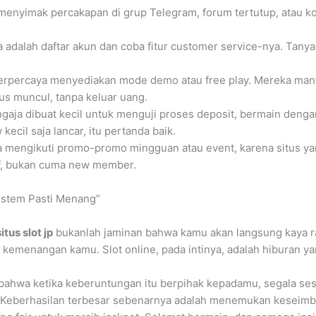
enyimak percakapan di grup Telegram, forum tertutup, atau ko
adalah daftar akun dan coba fitur customer service-nya. Tanya
terpercaya menyediakan mode demo atau free play. Mereka man
nus muncul, tanpa keluar uang.
aja dibuat kecil untuk menguji proses deposit, bermain denga
 kecil saja lancar, itu pertanda baik.
 mengikuti promo-promo mingguan atau event, karena situs yan
f, bukan cuma new member.
stem Pasti Menang”
situs slot jp
bukanlah jaminan bahwa kamu akan langsung kaya ray
 kemenangan kamu. Slot online, pada intinya, adalah hiburan y
 bahwa ketika keberuntungan itu berpihak kepadamu, segala ses
 Keberhasilan terbesar sebenarnya adalah menemukan keseimb