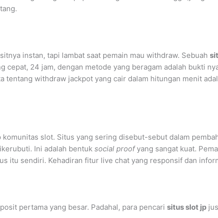
tang.
ositnya instan, tapi lambat saat pemain mau withdraw. Sebuah
si
g cepat, 24 jam, dengan metode yang beragam adalah bukti nyat
 tentang withdraw jackpot yang cair dalam hitungan menit adal
p komunitas slot. Situs yang sering disebut-sebut dalam pem
ikerubuti. Ini adalah bentuk
social proof
yang sangat kuat. Pemai
us itu sendiri. Kehadiran fitur live chat yang responsif dan info
eposit pertama yang besar. Padahal, para pencari
situs slot jp
jus