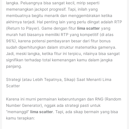
langka. Peluangnya bisa sangat kecil, mirip seperti
memenangkan jackpot progresif. Tapi, inilah yang
membuatnya begitu menarik dan menggembirakan ketika
akhirnya terjadi. Hal penting lain yang perlu diingat adalah RTP
(Return to Player). Game dengan fitur
lima scatter
yang
murah hati biasanya memiliki RTP yang kompetitif (di atas
96%), karena potensi pembayaran besar dari fitur bonus
sudah diperhitungkan dalam struktur matematika gamenya.
Jadi, meski langka, ketika fitur ini terpicu, nilainya bisa sangat
signifikan terhadap total kemenangan kamu dalam jangka
panjang.
Strategi (atau Lebih Tepatnya, Sikap) Saat Menanti Lima
Scatter
Karena ini murni permainan keberuntungan dan RNG (Random
Number Generator), nggak ada strategi pasti untuk
“memanggil”
lima scatter
. Tapi, ada sikap bermain yang bisa
kamu terapkan: