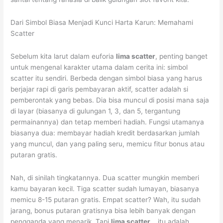
Dari Simbol Biasa Menjadi Kunci Harta Karun: Memahami
Scatter
Sebelum kita larut dalam euforia
lima scatter
, penting banget
untuk mengenal karakter utama dalam cerita ini: simbol
scatter itu sendiri. Berbeda dengan simbol biasa yang harus
berjajar rapi di garis pembayaran aktif, scatter adalah si
pemberontak yang bebas. Dia bisa muncul di posisi mana saja
di layar (biasanya di gulungan 1, 3, dan 5, tergantung
permainannya) dan tetap memberi hadiah. Fungsi utamanya
biasanya dua: membayar hadiah kredit berdasarkan jumlah
yang muncul, dan yang paling seru, memicu fitur bonus atau
putaran gratis.
Nah, di sinilah tingkatannya. Dua scatter mungkin memberi
kamu bayaran kecil. Tiga scatter sudah lumayan, biasanya
memicu 8-15 putaran gratis. Empat scatter? Wah, itu sudah
jarang, bonus putaran gratisnya bisa lebih banyak dengan
pengganda yang menarik. Tapi
lima scatter
… itu adalah