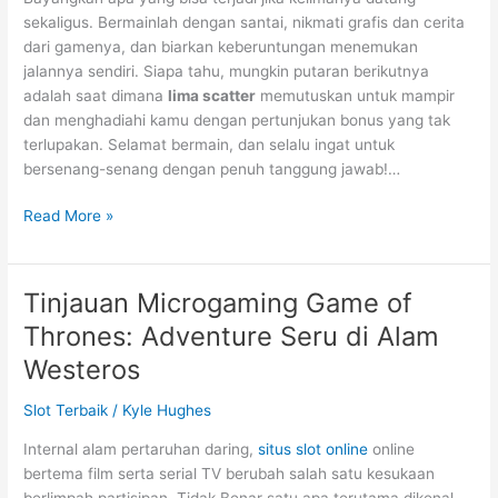
sekaligus. Bermainlah dengan santai, nikmati grafis dan cerita
dari gamenya, dan biarkan keberuntungan menemukan
jalannya sendiri. Siapa tahu, mungkin putaran berikutnya
adalah saat dimana
lima scatter
memutuskan untuk mampir
dan menghadiahi kamu dengan pertunjukan bonus yang tak
terlupakan. Selamat bermain, dan selalu ingat untuk
bersenang-senang dengan penuh tanggung jawab!…
Mimpi
Read More »
Jackpot
Besar:
Saat
Tinjauan Microgaming Game of
Lima
Thrones: Adventure Seru di Alam
Simbol
Scatter
Westeros
Muncul
Slot Terbaik
/
Kyle Hughes
Berjajar
di
Internal alam pertaruhan daring,
situs slot online
online
Layar
bertema film serta serial TV berubah salah satu kesukaan
Slot
berlimpah partisipan. Tidak Benar satu apa terutama dikenal