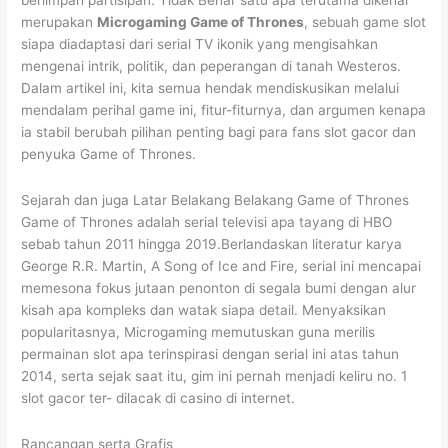
Online
merupakan
Microgaming Game of Thrones
, sebuah game slot
siapa diadaptasi dari serial TV ikonik yang mengisahkan
mengenai intrik, politik, dan peperangan di tanah Westeros.
Dalam artikel ini, kita semua hendak mendiskusikan melalui
mendalam perihal game ini, fitur-fiturnya, dan argumen kenapa
ia stabil berubah pilihan penting bagi para fans slot gacor dan
penyuka Game of Thrones.
Sejarah dan juga Latar Belakang Belakang Game of Thrones
Game of Thrones adalah serial televisi apa tayang di HBO
sebab tahun 2011 hingga 2019.Berlandaskan literatur karya
George R.R. Martin, A Song of Ice and Fire, serial ini mencapai
memesona fokus jutaan penonton di segala bumi dengan alur
kisah apa kompleks dan watak siapa detail. Menyaksikan
popularitasnya, Microgaming memutuskan guna merilis
permainan slot apa terinspirasi dengan serial ini atas tahun
2014, serta sejak saat itu, gim ini pernah menjadi keliru no. 1
slot gacor ter- dilacak di casino di internet.
Rancangan serta Grafis