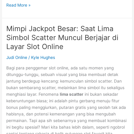
Saldo
Read More »
Slot
Cepat
Habis?
Mimpi Jackpot Besar: Saat Lima
Ini
Simbol Scatter Muncul Berjajar di
Panduan
Lengkap
Layar Slot Online
Atur
Judi Online
/
Kyle Hughes
Bet
Supaya
Bagi para penggemar slot online, ada satu momen yang
Awet
ditunggu-tunggu, sebuah visual yang bisa membuat detak
dan
jantung berdegup kencang: kemunculan simbol scatter. Dan
Tidak
bukan sembarang scatter, melainkan lima simbol itu sekaligus
Cepat
menghiasi layar. Fenomena
lima scatter
ini bukan sekadar
Bangkrut
keberuntungan biasa; ini adalah pintu gerbang menuju fitur
bonus paling menggiurkan, putaran gratis yang seolah tak ada
habisnya, dan potensi kemenangan yang bisa mengubah
permainan. Tapi apa sih sebenarnya yang membuat kombinasi
ini begitu spesial? Mari kita bahas lebih dalam, seperti ngobrol
santai tentang rahasia di balik gulungan slot favorit kita.