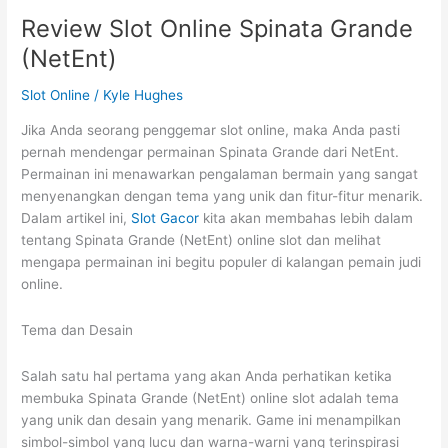
Permainan
Review Slot Online Spinata Grande
Slot
(NetEnt)
Gacor
Berbunyi
Slot Online
/
Kyle Hughes
Nyaring:
Aneka
Jika Anda seorang penggemar slot online, maka Anda pasti
Feature
pernah mendengar permainan Spinata Grande dari NetEnt.
Menarik
Permainan ini menawarkan pengalaman bermain yang sangat
serta
menyenangkan dengan tema yang unik dan fitur-fitur menarik.
Strategi
Dalam artikel ini,
Slot Gacor
kita akan membahas lebih dalam
Bermain
tentang Spinata Grande (NetEnt) online slot dan melihat
mengapa permainan ini begitu populer di kalangan pemain judi
online.
Tema dan Desain
Salah satu hal pertama yang akan Anda perhatikan ketika
membuka Spinata Grande (NetEnt) online slot adalah tema
yang unik dan desain yang menarik. Game ini menampilkan
simbol-simbol yang lucu dan warna-warni yang terinspirasi