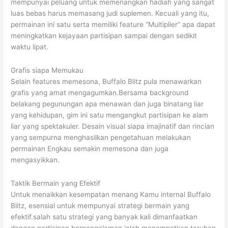
mempunyai peluang untuk memenangkan hadiah yang sangat
luas bebas harus memasang judi suplemen. Kecuali yang itu,
permainan ini satu serta memiliki feature “Multiplier” apa dapat
meningkatkan kejayaan partisipan sampai dengan sedikit
waktu lipat.
Grafis siapa Memukau
Selain features memesona, Buffalo Blitz pula menawarkan
grafis yang amat mengagumkan.Bersama background
belakang pegunungan apa menawan dan juga binatang liar
yang kehidupan, gim ini satu mengangkut partisipan ke alam
liar yang spektakuler. Desain visual siapa imajinatif dan rincian
yang sempurna menghasilkan pengetahuan melakukan
permainan Engkau semakin memesona dan juga
mengasyikkan.
Taktik Bermain yang Efektif
Untuk menaikkan kesempatan menang Kamu internal Buffalo
Blitz, esensial untuk mempunyai strategi bermain yang
efektif.salah satu strategi yang banyak kali dimanfaatkan
dengan partisipan berpengalaman ialah menempatkan taruhan