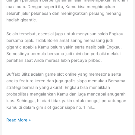
maximum. Dengan seperti itu, Kamu bisa menghidupkan
seluruh jalur pelunasan dan meningkatkan peluang menang
hadiah gigantic.
Selain tersebut, esensial juga untuk menyusun saldo Engkau
bersama bijak. Tidak Boleh amat sering memasang judi
gigantic apabila Kamu belum yakin serta nasib baik Engkau.
Semestinya bermula bersama judi mini dan perbaiki melalui
perlahan saat Anda merasa lebih percaya pribadi.
Buffalo Blitz adalah game slot online yang memesona serta
aneka feature keren dan juga grafis siapa memukau.Bersama
strategi bermain yang akurat, Engkau bisa menaikkan
probabilitas mengalahkan Kamu dan juga mencapai anugerah
luas. Sehingga, hindari tidak yakin untuk menguji peruntungan
Kamu di dalam gim slot gacor siapa no. 1 ini!…
Buffalo
Read More »
Blitz
Tinjauan