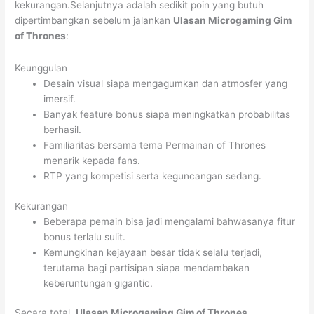
kekurangan.Selanjutnya adalah sedikit poin yang butuh
dipertimbangkan sebelum jalankan
Ulasan Microgaming Gim
of Thrones
:
Keunggulan
Desain visual siapa mengagumkan dan atmosfer yang
imersif.
Banyak feature bonus siapa meningkatkan probabilitas
berhasil.
Familiaritas bersama tema Permainan of Thrones
menarik kepada fans.
RTP yang kompetisi serta keguncangan sedang.
Kekurangan
Beberapa pemain bisa jadi mengalami bahwasanya fitur
bonus terlalu sulit.
Kemungkinan kejayaan besar tidak selalu terjadi,
terutama bagi partisipan siapa mendambakan
keberuntungan gigantic.
Secara total,
Ulasan Microgaming Gim of Thrones