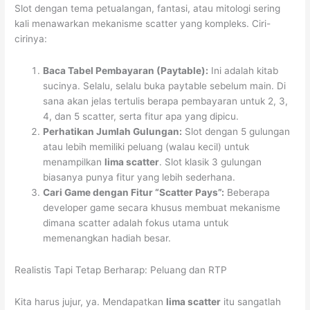
Slot dengan tema petualangan, fantasi, atau mitologi sering
kali menawarkan mekanisme scatter yang kompleks. Ciri-
cirinya:
Baca Tabel Pembayaran (Paytable):
Ini adalah kitab
sucinya. Selalu, selalu buka paytable sebelum main. Di
sana akan jelas tertulis berapa pembayaran untuk 2, 3,
4, dan 5 scatter, serta fitur apa yang dipicu.
Perhatikan Jumlah Gulungan:
Slot dengan 5 gulungan
atau lebih memiliki peluang (walau kecil) untuk
menampilkan
lima scatter
. Slot klasik 3 gulungan
biasanya punya fitur yang lebih sederhana.
Cari Game dengan Fitur “Scatter Pays”:
Beberapa
developer game secara khusus membuat mekanisme
dimana scatter adalah fokus utama untuk
memenangkan hadiah besar.
Realistis Tapi Tetap Berharap: Peluang dan RTP
Kita harus jujur, ya. Mendapatkan
lima scatter
itu sangatlah