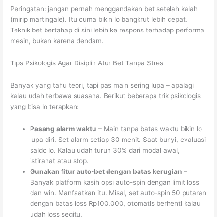
Peringatan: jangan pernah menggandakan bet setelah kalah
(mirip martingale). Itu cuma bikin lo bangkrut lebih cepat.
Teknik bet bertahap di sini lebih ke respons terhadap performa
mesin, bukan karena dendam.
Tips Psikologis Agar Disiplin Atur Bet Tanpa Stres
Banyak yang tahu teori, tapi pas main sering lupa – apalagi
kalau udah terbawa suasana. Berikut beberapa trik psikologis
yang bisa lo terapkan:
Pasang alarm waktu
– Main tanpa batas waktu bikin lo
lupa diri. Set alarm setiap 30 menit. Saat bunyi, evaluasi
saldo lo. Kalau udah turun 30% dari modal awal,
istirahat atau stop.
Gunakan fitur auto-bet dengan batas kerugian
–
Banyak platform kasih opsi auto-spin dengan limit loss
dan win. Manfaatkan itu. Misal, set auto-spin 50 putaran
dengan batas loss Rp100.000, otomatis berhenti kalau
udah loss segitu.