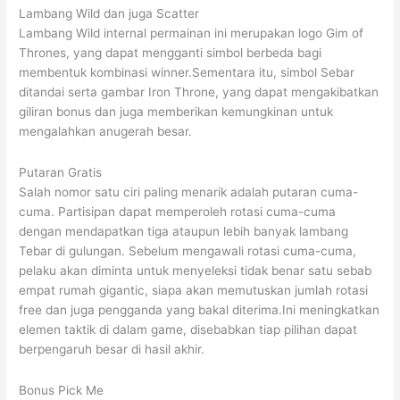
Lambang Wild dan juga Scatter
Lambang Wild internal permainan ini merupakan logo Gim of
Thrones, yang dapat mengganti simbol berbeda bagi
membentuk kombinasi winner.Sementara itu, simbol Sebar
ditandai serta gambar Iron Throne, yang dapat mengakibatkan
giliran bonus dan juga memberikan kemungkinan untuk
mengalahkan anugerah besar.
Putaran Gratis
Salah nomor satu ciri paling menarik adalah putaran cuma-
cuma. Partisipan dapat memperoleh rotasi cuma-cuma
dengan mendapatkan tiga ataupun lebih banyak lambang
Tebar di gulungan. Sebelum mengawali rotasi cuma-cuma,
pelaku akan diminta untuk menyeleksi tidak benar satu sebab
empat rumah gigantic, siapa akan memutuskan jumlah rotasi
free dan juga pengganda yang bakal diterima.Ini meningkatkan
elemen taktik di dalam game, disebabkan tiap pilihan dapat
berpengaruh besar di hasil akhir.
Bonus Pick Me