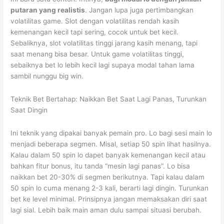
putaran yang realistis
. Jangan lupa juga pertimbangkan
volatilitas game. Slot dengan volatilitas rendah kasih
kemenangan kecil tapi sering, cocok untuk bet kecil.
Sebaliknya, slot volatilitas tinggi jarang kasih menang, tapi
saat menang bisa besar. Untuk game volatilitas tinggi,
sebaiknya bet lo lebih kecil lagi supaya modal tahan lama
sambil nunggu big win.
Teknik Bet Bertahap: Naikkan Bet Saat Lagi Panas, Turunkan
Saat Dingin
Ini teknik yang dipakai banyak pemain pro. Lo bagi sesi main lo
menjadi beberapa segmen. Misal, setiap 50 spin lihat hasilnya.
Kalau dalam 50 spin lo dapet banyak kemenangan kecil atau
bahkan fitur bonus, itu tanda “mesin lagi panas”. Lo bisa
naikkan bet 20-30% di segmen berikutnya. Tapi kalau dalam
50 spin lo cuma menang 2-3 kali, berarti lagi dingin. Turunkan
bet ke level minimal. Prinsipnya jangan memaksakan diri saat
lagi sial. Lebih baik main aman dulu sampai situasi berubah.