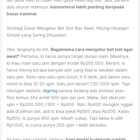
bet gede bikin lo cepet mati gaya kalau lagi sial. Jadi, pahami
dulu aturan mainnya:
konsistensi lebih penting daripada
besar nominal
.
Strategi Dasar Mengatur Bet Slot Biar Awet: Hitung-hitungan
Simpel yang Sering Dilupakan
Oke, langsung ke inti.
Bagaimana cara mengatur bet slot agar
awet?
Pertama, lo harus punya target durasi main. Misalnya,
lo mau main satu jam dengan modal Rp200.000. Berarti, lo
harus hitung berapa banyak spin yang bisa lo lakukan dalam
satu jam. Rata-rata satu spin butuh 3-5 detik, jadi dalam satu
menit lo bisa 12-20 spin. Satu jam berarti 720-1200 spin. Tapi
hitungan realistis,
bigmsg
karena kadang ada animasi atau
fitur bonus, kita ambil 500 spin per jam. Maka, bet ideal per
spin = Rp200.000 / 500 = Rp400. Nah, Rp400 mungkin nggak
ada di pilihan bet, jadi lo bisa pakai Rp500 atau Rp200. Kalau
Rp500, lo punya 400 spin. Masih cukup. Tapi kalau lo pilih
Rp1.000, lo cuma punya 200 spin – lebih beresiko.
Ini baru satu contoh. Intinya,
bagi modal lo dengan jumlah