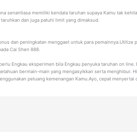
una senantiasa memiliki kendala taruhan supaya Kamu tak kehi
 taruhkan dan juga patuhi limit yang dimaksud.
onus dan peningkatan menggaet untuk para pemainnya.Utilize p
pada Cai Shen 888.
erlu Engkau eksperimen bila Engkau penyuka taruhan on line. 
ngetahuan bermain-main yang mengasyikkan serta menghibur. H
 menggunakan peluang kemenangan Kamu.Ayo, cepat menyertai da