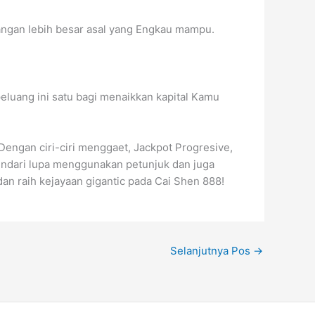
langan lebih besar asal yang Engkau mampu.
eluang ini satu bagi menaikkan kapital Kamu
Dengan ciri-ciri menggaet, Jackpot Progresive,
indari lupa menggunakan petunjuk dan juga
n raih kejayaan gigantic pada Cai Shen 888!
Selanjutnya Pos
→