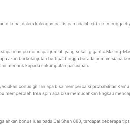
 dikenal dalam kalangan partisipan adalah ciri-ciri menggaet ya
siapa mampu mencapai jumlah yang sekali gigantic.Masing-Ma
apa akan berkelanjutan berlipat hingga berada pemain siapa b
dan menarik kepada sekumpulan partisipan.
yediakan bonus giliran apa bisa memperbaiki probabilitas Ka
ampu memperoleh free spin apa bisa memudahkan Engkau mencap
lahkan bonus luas pada Cai Shen 888, terdapat beberapa tips 