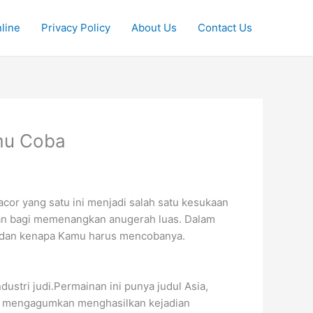
nline
Privacy Policy
About Us
Contact Us
amu Coba
acor yang satu ini menjadi salah satu kesukaan
an bagi memenangkan anugerah luas. Dalam
ni dan kenapa Kamu harus mencobanya.
stri judi.Permainan ini punya judul Asia,
apa mengagumkan menghasilkan kejadian