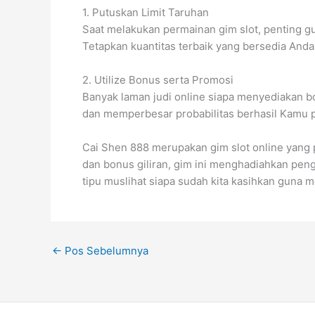
1. Putuskan Limit Taruhan
Saat melakukan permainan gim slot, penting g
Tetapkan kuantitas terbaik yang bersedia Anda
2. Utilize Bonus serta Promosi
Banyak laman judi online siapa menyediakan b
dan memperbesar probabilitas berhasil Kamu 
Cai Shen 888 merupakan gim slot online yang p
dan bonus giliran, gim ini menghadiahkan pe
tipu muslihat siapa sudah kita kasihkan guna
←
Pos Sebelumnya