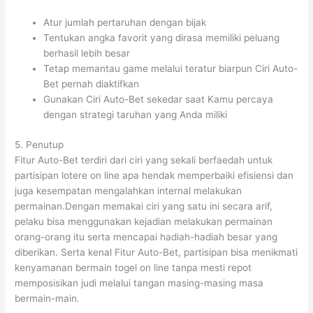
Atur jumlah pertaruhan dengan bijak
Tentukan angka favorit yang dirasa memiliki peluang
berhasil lebih besar
Tetap memantau game melalui teratur biarpun Ciri Auto-
Bet pernah diaktifkan
Gunakan Ciri Auto-Bet sekedar saat Kamu percaya
dengan strategi taruhan yang Anda miliki
5. Penutup
Fitur Auto-Bet terdiri dari ciri yang sekali berfaedah untuk
partisipan lotere on line apa hendak memperbaiki efisiensi dan
juga kesempatan mengalahkan internal melakukan
permainan.Dengan memakai ciri yang satu ini secara arif,
pelaku bisa menggunakan kejadian melakukan permainan
orang-orang itu serta mencapai hadiah-hadiah besar yang
diberikan. Serta kenal Fitur Auto-Bet, partisipan bisa menikmati
kenyamanan bermain togel on line tanpa mesti repot
memposisikan judi melalui tangan masing-masing masa
bermain-main.