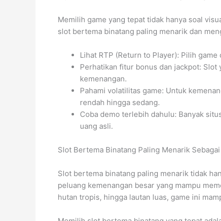
Memilih game yang tepat tidak hanya soal visu
slot bertema binatang paling menarik dan me
Lihat RTP (Return to Player): Pilih game
Perhatikan fitur bonus dan jackpot: Slo
kemenangan.
Pahami volatilitas game: Untuk kemenanga
rendah hingga sedang.
Coba demo terlebih dahulu: Banyak si
uang asli.
Slot Bertema Binatang Paling Menarik Sebaga
Slot bertema binatang paling menarik tidak 
peluang kemenangan besar yang mampu memenuhi
hutan tropis, hingga lautan luas, game ini m
Memilih slot bertema binatang yang tepat ada