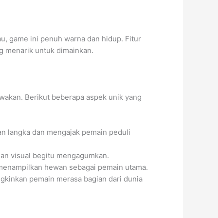
u, game ini penuh warna dan hidup. Fitur
ng menarik untuk dimainkan.
awakan. Berikut beberapa aspek unik yang
an langka dan mengajak pemain peduli
aman visual begitu mengagumkan.
g menampilkan hewan sebagai pemain utama.
ngkinkan pemain merasa bagian dari dunia