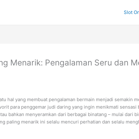
Slot O
ing Menarik: Pengalaman Seru dan M
satu hal yang membuat pengalaman bermain menjadi semakin mena
favorit para penggemar judi daring yang ingin menikmati sensa
au bahkan menyeramkan dari berbagai binatang – mulai dari bin
ang paling menarik ini selalu mencuri perhatian dan selalu m