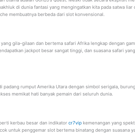
luk di dunia fantasi yang mengingatkan kita pada satwa liar d
anche membuatnya berbeda dari slot konvensional.
 yang gila-gilaan dan bertema safari Afrika lengkap dengan gamb
endapatkan jackpot besar sangat tinggi, dan suasana safari 
i padang rumput Amerika Utara dengan simbol serigala, burung 
sukses memikat hati banyak pemain dari seluruh dunia.
eperti kerbau besar dan indikator
cr7vip
kemenangan yang spekta
cocok untuk penggemar slot bertema binatang dengan suasana 