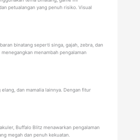
an petualangan yang penuh risiko. Visual
aran binatang seperti singa, gajah, zebra, dan
yang menegangkan menambah pengalaman
elang, dan mamalia lainnya. Dengan fitur
kuler, Buffalo Blitz menawarkan pengalaman
yang megah dan penuh kekuatan.