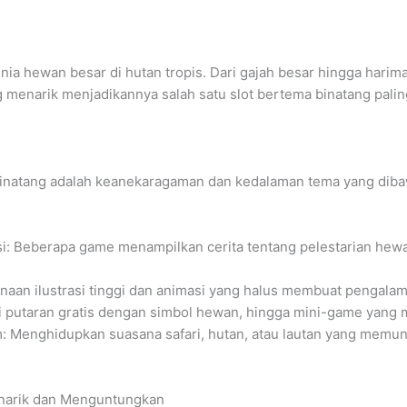
ia hewan besar di hutan tropis. Dari gajah besar hingga harima
g menarik menjadikannya salah satu slot bertema binatang pali
a binatang adalah keanekaragaman dan kedalaman tema yang dib
si: Beberapa game menampilkan cerita tentang pelestarian hew
ggunaan ilustrasi tinggi dan animasi yang halus membuat pengal
ari putaran gratis dengan simbol hewan, hingga mini-game yan
: Menghidupkan suasana safari, hutan, atau lautan yang memu
enarik dan Menguntungkan