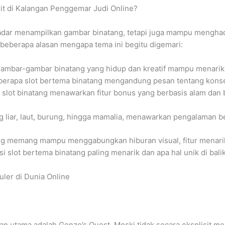
it di Kalangan Penggemar Judi Online?
kadar menampilkan gambar binatang, tetapi juga mampu mengha
beberapa alasan mengapa tema ini begitu digemari:
Gambar-gambar binatang yang hidup dan kreatif mampu menarik
berapa slot bertema binatang mengandung pesan tentang konse
k slot binatang menawarkan fitur bonus yang berbasis alam da
ang liar, laut, burung, hingga mamalia, menawarkan pengalaman 
ang memang mampu menggabungkan hiburan visual, fitur menar
ksi slot bertema binatang paling menarik dan apa hal unik di bali
ler di Dunia Online
ihan utama adalah Gonzo’s Quest. Meski tidak secara eksplisit 