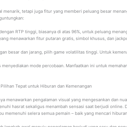
al menarik, tetapi juga fitur yang memberi peluang besar men
nguntungkan:
 dengan RTP tinggi, biasanya di atas 96%, untuk peluang menang
t yang menawarkan fitur putaran gratis, simbol khusus, dan jack
n besar dan jarang, pilih game volatilitas tinggi. Untuk kemenang
tus menyediakan mode percobaan. Manfaatkan ini untuk memah
i Pilihan Tepat untuk Hiburan dan Kemenangan
hanya menawarkan pengalaman visual yang mengesankan dan nua
 hasrat sekaligus menambah sensasi saat berjudi online. Deng
ampu memenuhi selera semua pemain – baik yang mencari hibura
lah langkah awal menuju pengalaman berjudi yang seru dan pen