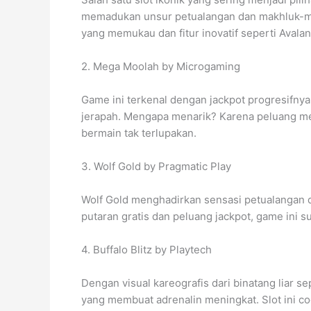
memadukan unsur petualangan dan makhluk-makh
yang memukau dan fitur inovatif seperti Aval
2. Mega Moolah by Microgaming
Game ini terkenal dengan jackpot progresifnya
jerapah. Mengapa menarik? Karena peluang m
bermain tak terlupakan.
3. Wolf Gold by Pragmatic Play
Wolf Gold menghadirkan sensasi petualangan d
putaran gratis dan peluang jackpot, game ini 
4. Buffalo Blitz by Playtech
Dengan visual kareografis dari binatang liar s
yang membuat adrenalin meningkat. Slot ini 