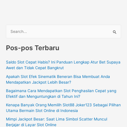
Gim
Slot
C
a
r
Pos-pos Terbaru
i
u
Saldo Slot Cepat Habis? Ini Panduan Lengkap Atur Bet Supaya
n
Awet dan Tidak Cepat Bangkrut
t
Apakah Slot Efek Sinematik Beneran Bisa Membuat Anda
u
Mendapatkan Jackpot Lebih Besar?
k
Bagaimana Cara Mendapatkan Slot Penghasilan Cepat yang
Efektif dan Menguntungkan di Tahun Ini?
:
Kenapa Banyak Orang Memilih Slot88 Joker123 Sebagai Pilihan
Utama Bermain Slot Online di Indonesia
Mimpi Jackpot Besar: Saat Lima Simbol Scatter Muncul
Berjajar di Layar Slot Online