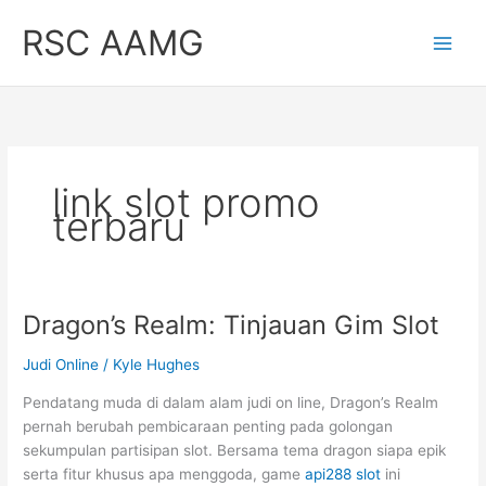
Lewati
RSC AAMG
ke
konten
link slot promo
terbaru
Dragon’s Realm: Tinjauan Gim Slot
Judi Online
/
Kyle Hughes
Pendatang muda di dalam alam judi on line, Dragon’s Realm
pernah berubah pembicaraan penting pada golongan
sekumpulan partisipan slot. Bersama tema dragon siapa epik
serta fitur khusus apa menggoda, game
api288 slot
ini