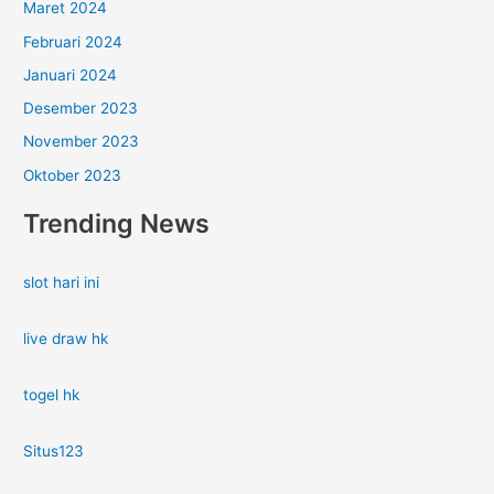
Maret 2024
Februari 2024
Januari 2024
Desember 2023
November 2023
Oktober 2023
Trending News
slot hari ini
live draw hk
togel hk
Situs123