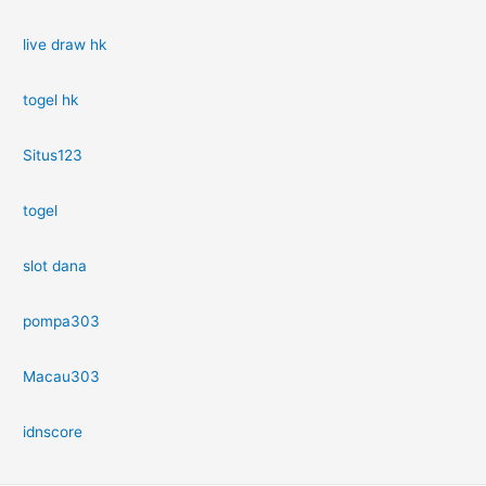
live draw hk
togel hk
Situs123
togel
slot dana
pompa303
Macau303
idnscore