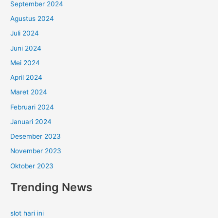
September 2024
Agustus 2024
Juli 2024
Juni 2024
Mei 2024
April 2024
Maret 2024
Februari 2024
Januari 2024
Desember 2023
November 2023
Oktober 2023
Trending News
slot hari ini