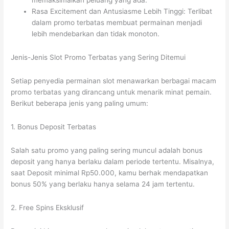
memaksimalkan peluang yang ada.
Rasa Excitement dan Antusiasme Lebih Tinggi: Terlibat
dalam promo terbatas membuat permainan menjadi
lebih mendebarkan dan tidak monoton.
Jenis-Jenis Slot Promo Terbatas yang Sering Ditemui
Setiap penyedia permainan slot menawarkan berbagai macam
promo terbatas yang dirancang untuk menarik minat pemain.
Berikut beberapa jenis yang paling umum:
1. Bonus Deposit Terbatas
Salah satu promo yang paling sering muncul adalah bonus
deposit yang hanya berlaku dalam periode tertentu. Misalnya,
saat Deposit minimal Rp50.000, kamu berhak mendapatkan
bonus 50% yang berlaku hanya selama 24 jam tertentu.
2. Free Spins Eksklusif