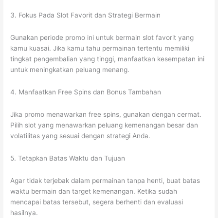
3. Fokus Pada Slot Favorit dan Strategi Bermain
Gunakan periode promo ini untuk bermain slot favorit yang
kamu kuasai. Jika kamu tahu permainan tertentu memiliki
tingkat pengembalian yang tinggi, manfaatkan kesempatan ini
untuk meningkatkan peluang menang.
4. Manfaatkan Free Spins dan Bonus Tambahan
Jika promo menawarkan free spins, gunakan dengan cermat.
Pilih slot yang menawarkan peluang kemenangan besar dan
volatilitas yang sesuai dengan strategi Anda.
5. Tetapkan Batas Waktu dan Tujuan
Agar tidak terjebak dalam permainan tanpa henti, buat batas
waktu bermain dan target kemenangan. Ketika sudah
mencapai batas tersebut, segera berhenti dan evaluasi
hasilnya.